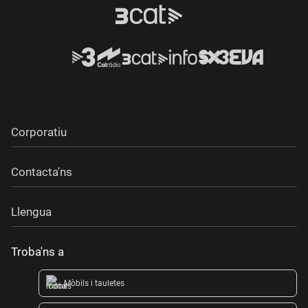
Corporatiu
Contacta'ns
Llengua
Troba'ns a
Mòbils i tauletes