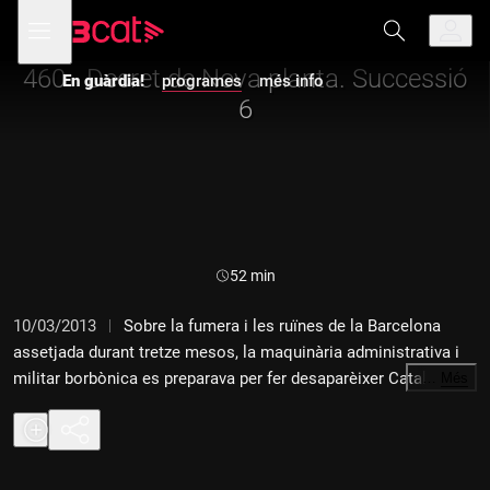
Anar
Anar
Obre
menú
a
al
de
la
contingut
navegació
navegació
460 - Decret de Nova planta. Successió
En guàrdia!
programes
més info
principal
6
Durada:
52 min
10/03/2013
Sobre la fumera i les ruïnes de la Barcelona
assetjada durant tretze mesos, la maquinària administrativa i
militar borbònica es preparava per fer desaparèixer Catalunya
…
Més
com a entitat política, cultural i lingüística. L'ocupació militar
no era suficient. Com ja havia passat el 1707 a València i
l'Aragó, calia anul·lar les lleis i constitucions de Catalunya.
S'iniciava un període de demolició meticulosa de les