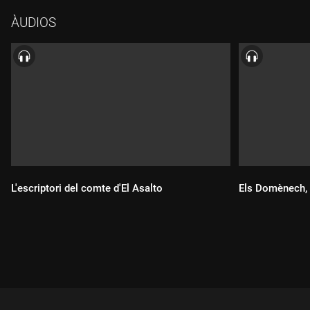
institucions d'autogovern, que culminaria dos anys més tard de
ÀUDIOS
la derrota, el 1716, amb el Decret de Nova Planta.
L'escriptori del comte d'El Asalto
Els Domènech, 
Durada:
Durada: