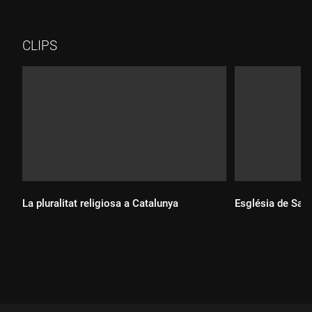
Aureli Maria Escarré, criticava de manera contundent el règim
franquista. Entrevista a Teresa Carreras, presidenta de l'APEC
i comissària de la commemoració del 50è aniversari de les
CLIPS
declaracions.
La pluralitat religiosa a Catalunya
Església de Sant
Durada:
Durada: