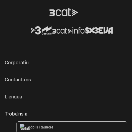
Corporatiu
Contacta'ns
Llengua
Troba'ns a
Mòbils i tauletes