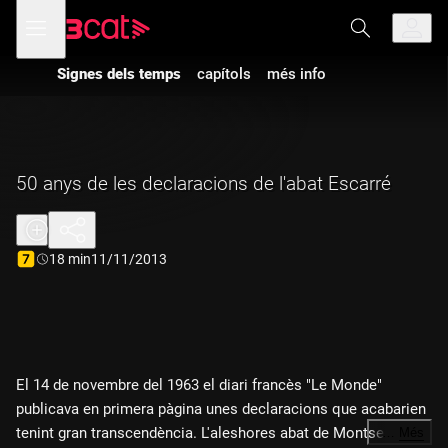
Anar
Anar
Obre
menú
a
al
de
la
contingut
navegació
navegació
Signes dels temps
capítols
més info
principal
50 anys de les declaracions de l'abat Escarré
Durada:
18 min
11/11/2013
El 14 de novembre del 1963 el diari francès "Le Monde"
publicava en primera pàgina unes declaracions que acabarien
tenint gran transcendència. L'aleshores abat de Montserrat,
…
Més