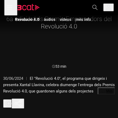
Anar
Anar
Obre
menú
a
al
de
la
contingut
navegació
navegació
6a edició dels Premis Emprenedors del
Revolució 4.0
àudios
vídeos
més info
principal
Revolució 4.0
Durada:
53 min
30/06/2024
El "Revolució 4.0", el programa que dirigeix i
presenta Xantal Llavina, celebra diumenge l'entrega dels Premis
Revolució 4.0, que guardonen alguns dels projectes
…
Més
emprenedors més destacats del darrer any i que aquest 2024
arriben a la sisena edició. Els premis s'entreguen en una gala
que té lloc a l'Antiga Fàbrica Damm i que té com a convidats
especials el cantant Edu Esteve, que interpreta dues cançons, i