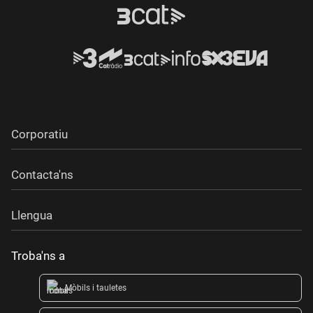
Corporatiu
Contacta'ns
Llengua
Troba'ns a
Mòbils i tauletes