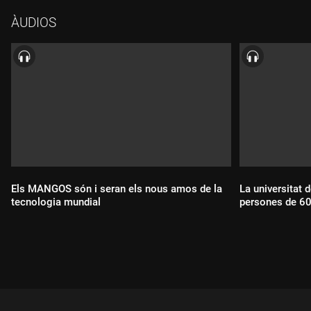
l'expert en divulgació de la IA i youtuber Xavier Mitjana. L'acte
ÀUDIOS
també compta amb la presència i la participació del director de
Catalunya Ràdio, Jordi Borda, i del subdirector, Xavier Mujal,
així com de molts col·laboradors del programa, que són els
encarregats d'entregar els premis i valorar els mèrits dels
guardonats.
Els MANGOS són i seran els nous amos de la
La universitat 
tecnologia mundial
persones de 60
Durada:
Durada: