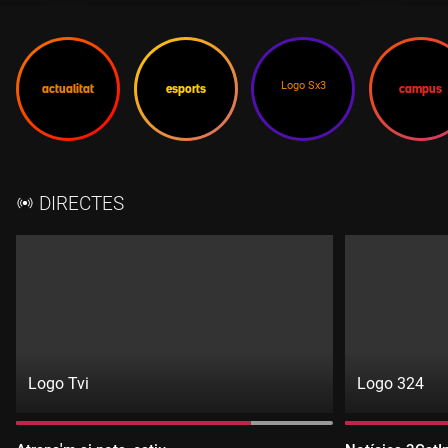
Logo Sx3
actualitat
esports
campus
SX3
DIRECTES
Logo Tvi
Logo 324
Directe:
Directe:
exclusiu
3CatInfo