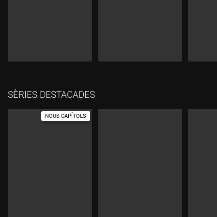
Durada:
Dura
SÈRIES DESTACADES
NOUS CAPÍTOLS