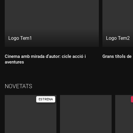
Logo Tem1
Logo Tem2
Directe:
Directe:
Canal:
Canal:
exclusiu
exclusiu
Cinema amb mirada d'autor: cicle acció i
Grans títols de
exclusiu
exclusiu
digital
digital
aventures
digital
digital
NOVETATS
ESTRENA