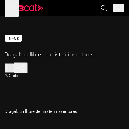
Anar
Anar
Obre
menú
a
al
de
la
contingut
navegació
navegació
principal
INFOK
Dragal: un llibre de misteri i aventures
Durada:
2 min
Dragal: un llibre de misteri i aventures