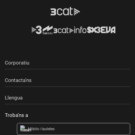
Corporatiu
Contacta'ns
Llengua
Troba'ns a
Mòbils i tauletes