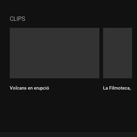
imatges. Ara, a la glacera s'hi veuen dos enormes blocs de gel
separats per l'aigua. Ja no queda ni rastre del pont. Us
expliquem per què ha caigut!
CLIPS
Volcans en erupció
La Filmoteca, pe
Durada:
Durada: