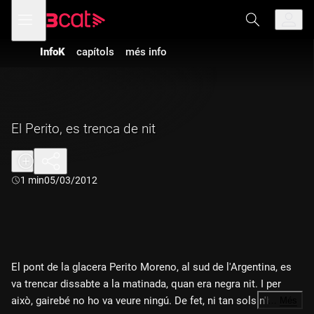
Anar
Anar
Obre
menú
a
al
de
la
contingut
navegació
navegació
InfoK
capítols
més info
principal
El Perito, es trenca de nit
Durada:
1 min
05/03/2012
El pont de la glacera Perito Moreno, al sud de l'Argentina, es
va trencar dissabte a la matinada, quan era negra nit. I per
això, gairebé no ho va veure ningú. De fet, ni tan sols n'hi ha
…
Més