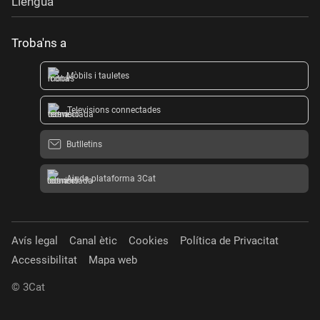
Llengua
Troba'ns a
Mòbils i tauletes
Televisions connectades
Butlletins
Ajuda plataforma 3Cat
Avís legal
Canal ètic
Cookies
Política de Privacitat
Accessibilitat
Mapa web
© 3Cat