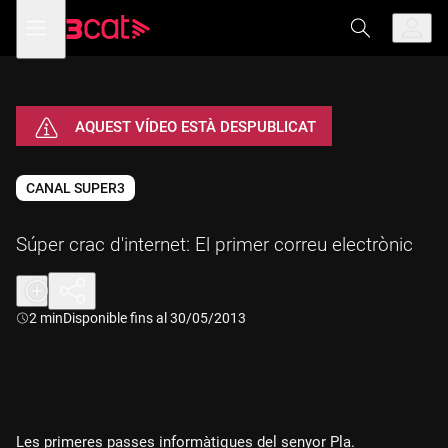
Anar
Anar
Obre
menú
a
al
de
la
contingut
navegació
navegació
principal
AQUEST VÍDEO ESTÀ DESPUBLICAT
CANAL SUPER3
Súper crac d'internet: El primer correu electrònic
Durada:
2 min
Disponible fins al 30/05/2013
Les primeres passes informàtiques del senyor Pla.