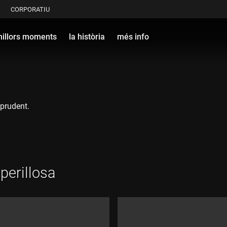
CORPORATIU
millors moments
la història
més info
mprudent.
 perillosa