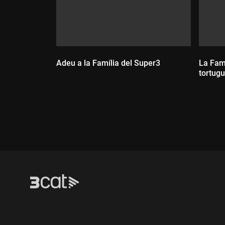
Adeu a la Família del Super3
La Famí
tortug
Durada:
Dur