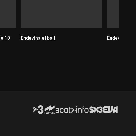
de 10
Endevina el ball
Endevina mal
Durada:
Durada: