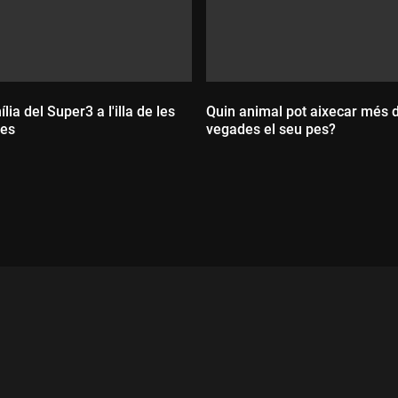
lia del Super3 a l'illa de les
Quin animal pot aixecar més 
ues
vegades el seu pes?
Durada:
ada: