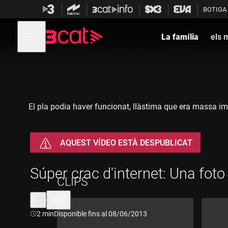
Anar
Anar
BOTIGA
a
al
la
contingut
Obre
navegació
menú
La família
els 
de
principal
navegació
El pla podia haver funcionat, llàstima que era massa i
AQUEST VÍDEO ESTÀ DESPUBLICAT
Súper crac d'internet: Una foto
CLIPS
Durada:
2 min
Disponible fins al 08/06/2013