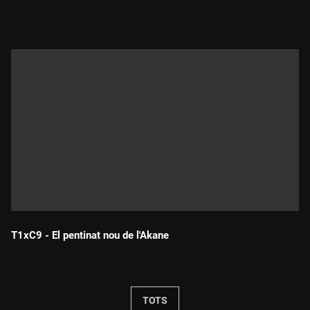
Durada:
T1xC9 - El pentinat nou de l'Akane
Durada:
TOTS