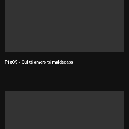
T1xC5 - Qui té amors té maldecaps
Durada: