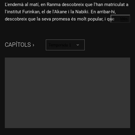
L'endemà al matí, en Ranma descobreix que l'han matriculat a
l'institut Furinkan, el de l'Akane i la Nabiki. En arribar-hi,
descobreix que la seva promesa és molt popular, i que se
…
Més
suposa que qui la derroti en un combat sortirà amb ella.
L'Akane es desfà dels rivals sense problemes, però en Kuno
Tatewaki, el capità de l'equip de kendo, és més dur de rosegar.
CAPÍTOLS
Temporada 1
En Ranma hi intervé i s'enfronta a en Kuno, però el panda el fa
sortir del camp de batalla.