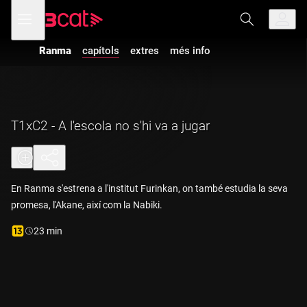
Anar
Anar
Obre
menú
a
al
de
la
contingut
navegació
navegació
Ranma
capítols
extres
més info
principal
T1xC2 - A l'escola no s'hi va a jugar
En Ranma s'estrena a l'institut Furinkan, on també estudia la seva
promesa, l'Akane, així com la Nabiki.
Durada:
23 min