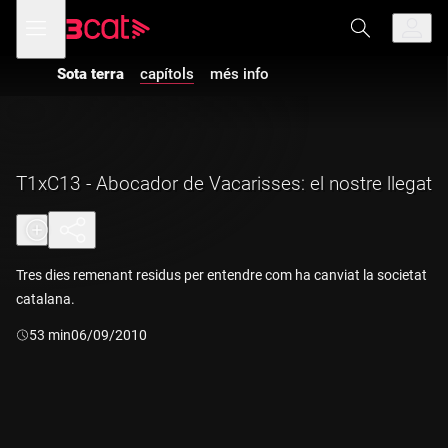
Anar
Anar
Obre
menú
a
al
de
la
contingut
navegació
navegació
Sota terra
capítols
més info
principal
T1xC13 - Abocador de Vacarisses: el nostre llegat
Tres dies remenant residus per entendre com ha canviat la societat
catalana.
Durada:
53 min
06/09/2010