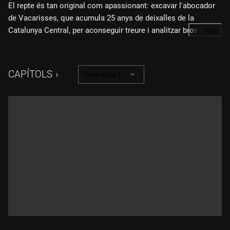
El repte és tan original com apassionant: excavar l'abocador
de Vacarisses, que acumula 25 anys de deixalles de la
Catalunya Central, per aconseguir treure i analitzar brossa
…
Més
dels anys 90, de la dècada del 2000 i de l'actualitat.
CAPÍTOLS
Temporada 1