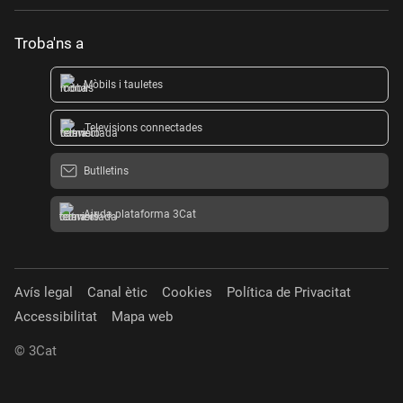
Troba'ns a
Mòbils i tauletes
Televisions connectades
Butlletins
Ajuda plataforma 3Cat
Avís legal
Canal ètic
Cookies
Política de Privacitat
Accessibilitat
Mapa web
© 3Cat