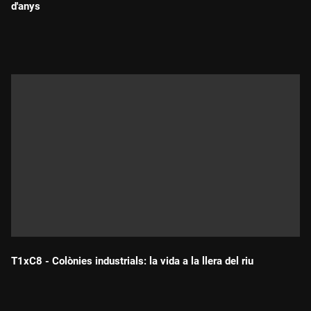
d'anys
Durada:
T1xC8 - Colònies industrials: la vida a la llera del riu
Durada: