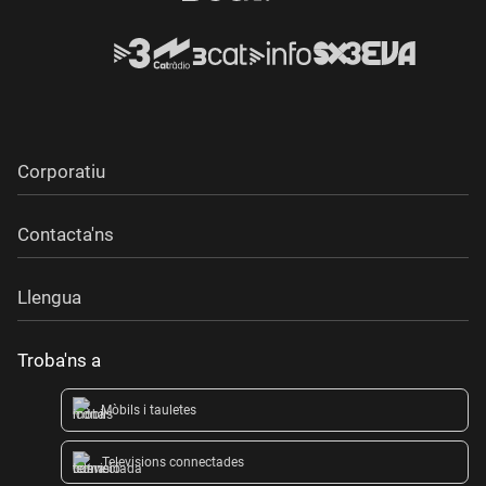
Corporatiu
Contacta'ns
Llengua
Troba'ns a
Mòbils i tauletes
Televisions connectades