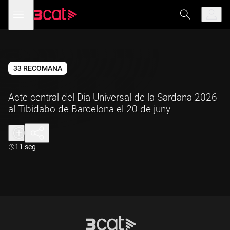
Anar
Anar
Obre
menú
a
al
de
la
contingut
navegació
navegació
principal
33 RECOMANA
Acte central del Dia Universal de la Sardana 2026
al Tibidabo de Barcelona el 20 de juny
Durada:
11 seg