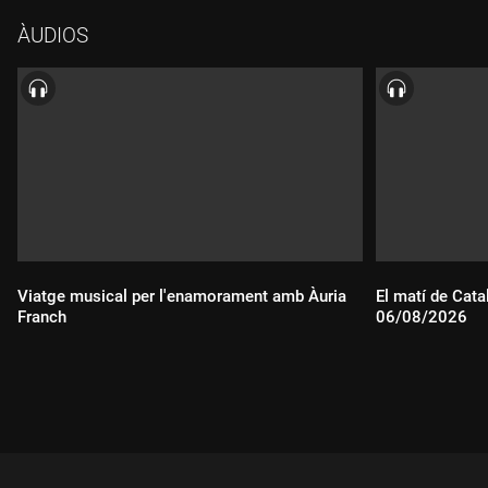
vulnerables. Per això "El micròfon autònom" de la Marta
ÀUDIOS
Carreras va anar a un hospital de dia on tracten aquesta
addicció amb joves que han estat capaços de demanar ajuda.
Escoltem el testimoni de dos joves que eren addictes al
telèfon mòbil: el Miquel i la Paula. I parlem amb el psicòleg
especialitzat en noves tecnologies Marc Masip.
Viatge musical per l'enamorament amb Àuria
El matí de Cata
Franch
06/08/2026
Durada:
Durada: