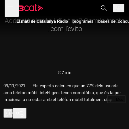
Anar
Anar
Obre
menú
a
al
de
la
contingut
navegació
navegació
Addicció al mòbil. En tinc? Com la tracto
El matí de Catalunya Ràdio
programes
bases del concur
principal
i com l'evito
Durada:
7 min
09/11/2021
Els experts calculen que un 77% dels usuaris
amb telèfon mòbil intel·ligent tenen nomofòbia, que és la por
irracional a no estar amb el telèfon mòbil totalment disponible,
…
Més
és a dir, no tenir bateria, dades, 3G o directament deixar-se'l a
casa...
Tots hi estem exposats, però els joves hi són especialment