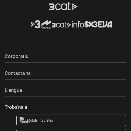
Corporatiu
Contacta'ns
Llengua
Troba'ns a
Mòbils i tauletes