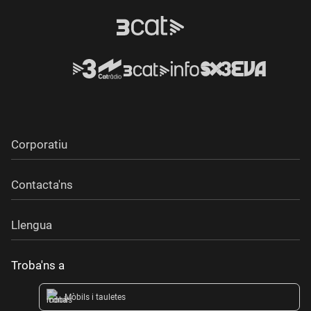
Corporatiu
Contacta'ns
Llengua
Troba'ns a
Mòbils i tauletes