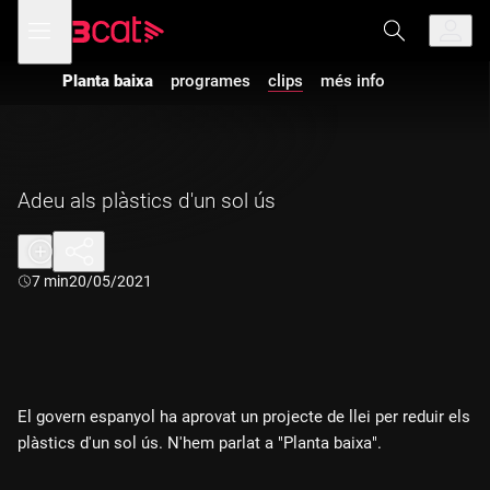
Anar
Anar
Obre
menú
a
al
de
la
contingut
navegació
navegació
Planta baixa
programes
clips
més info
principal
Adeu als plàstics d'un sol ús
Durada:
7 min
20/05/2021
El govern espanyol ha aprovat un projecte de llei per reduir els
plàstics d'un sol ús. N'hem parlat a "Planta baixa".