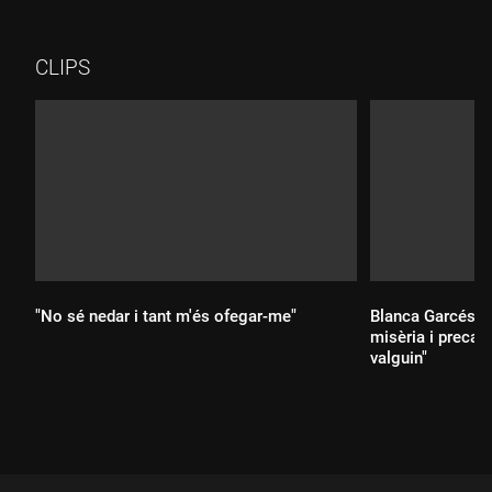
CLIPS
"No sé nedar i tant m'és ofegar-me"
Blanca Garcés: "
misèria i precari
valguin"
Durada:
Durada: