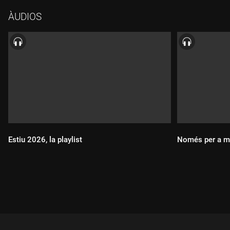
04 Fine - "Moment"
ÀUDIOS
05 Sunlit - "Neon Pink"
06 Way Dynamic - "I was the dancer"
07 Fort Not - "Stationary"
08 Fazerdaze - "Motorway"
09 Lande Hekt - "Favourite pair of shoes"
10 Nah... - "Trapped"
11 Drug Holiday - "Quin remei!"
12 TOU - "Cartas a la virreina"
13 Alavedra - "Hay gente"
14 Cueva Mapache - "Urto"
Estiu 2026, la playlist
Només per a m
15 Lime Garden - "23"
Durada:
Durada: