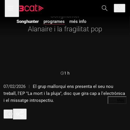
Anar
Anar
Obre
menú
a
al
de
la
contingut
Songhunter
navegació
navegació
Songhunter
programes
més info
principal
Alanaire i la fragilitat pop
Durada:
1 h
07/02/2026
El grup mallorquí ens presenta el seu nou
treball, l'EP "La mort i la pluja", disc que gira cap a l'electrònica
i el missatge introspectiu.
…
Més
01 Alanaire - "Cucu cucu"
02 Alanaire - "Tres segons, una vida sencera"
03 Alanaire - "Pols i Terra"