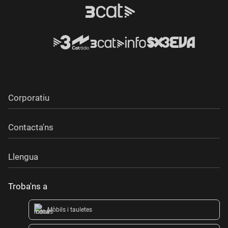
Corporatiu
Contacta'ns
Llengua
Troba'ns a
Mòbils i tauletes