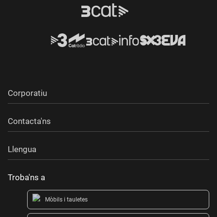
Corporatiu
Contacta'ns
Llengua
Troba'ns a
Mòbils i tauletes