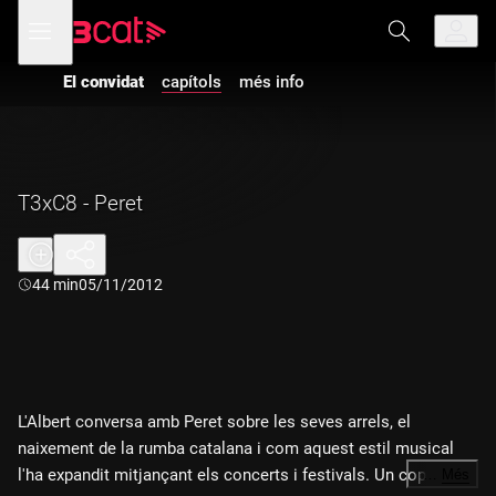
Anar
Anar
Obre
menú
a
al
de
la
contingut
navegació
navegació
El convidat
capítols
més info
principal
T3xC8 - Peret
Durada:
44 min
05/11/2012
L'Albert conversa amb Peret sobre les seves arrels, el
naixement de la rumba catalana i com aquest estil musical
l'ha expandit mitjançant els concerts i festivals. Un cop
…
Més