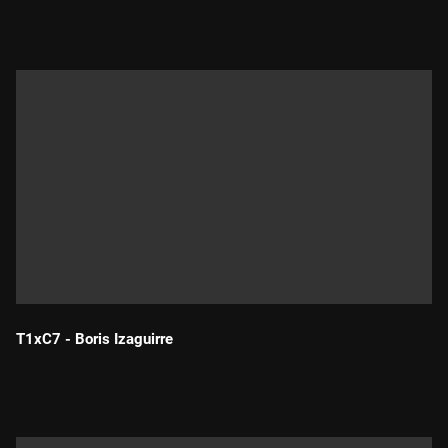
Durada:
T1xC7 - Boris Izaguirre
Durada: