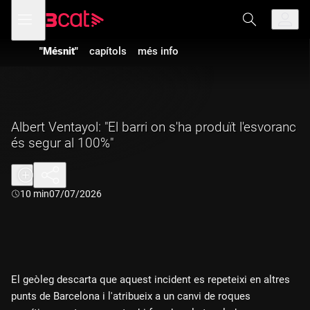
Anar
Anar
Obre
menú
a
al
de
la
contingut
navegació
navegació
"Mésnit"
capítols
més info
principal
Albert Ventayol: "El barri on s'ha produït l'esvoranc
és segur al 100%"
Durada:
10 min
07/07/2026
El geòleg descarta que aquest incident es repeteixi en altres
punts de Barcelona i l'atribueix a un canvi de roques