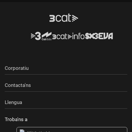
Corporatiu
Contacta'ns
Llengua
Troba'ns a