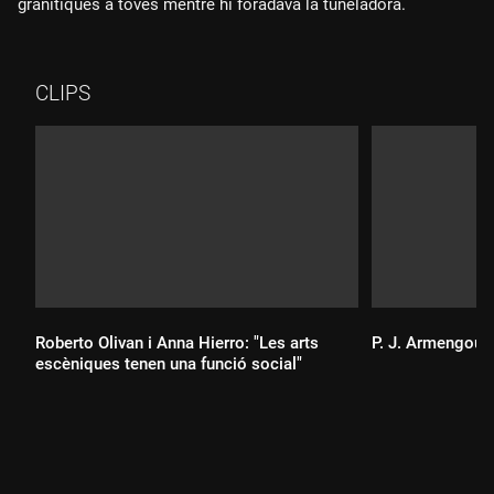
granítiques a toves mentre hi foradava la tuneladora.
CLIPS
Roberto Olivan i Anna Hierro: "Les arts
P. J. Armengou: 
escèniques tenen una funció social"
Durada:
Durada: