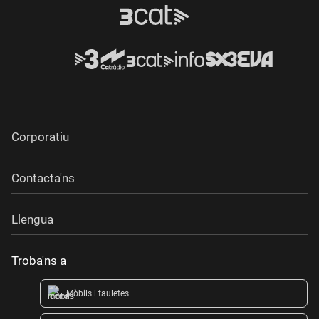
Corporatiu
Contacta'ns
Llengua
Troba'ns a
Mòbils i tauletes