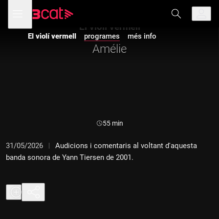
Anar
Anar
Obre
menú
a
al
de
la
contingut
El violí vermell
navegació
navegació
El violí vermell
programes
més info
principal
Amélie
Durada:
55 min
31/05/2026
Audicions i comentaris al voltant d'aquesta
banda sonora de Yann Tiersen de 2001.