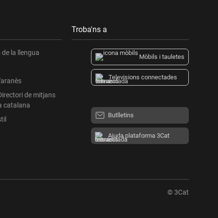
Troba'ns a
de la llengua
Mòbils i tauletes
Televisions connectades
l'aranès
Directori de mitjans
a catalana
Butlletins
til
Ajuda plataforma 3Cat
© 3Cat