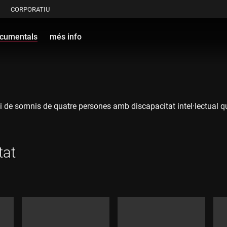
CORPORATIU
cumentals
més info
 i de somnis de quatre persones amb discapacitat intel·lectual qu
tat
mor més enllà dels prejudicis