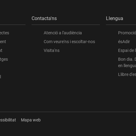
Contacta'ns
Llengua
ectes
Atenció a l'audiència
Promoció 
ient
Com veure'ns i escoltar-nos
ésAdir
nt
Visita'ns
Espai de 
atges
Bon dia. 
en llengu
Llibre d'es
l
ssibilitat
Mapa web