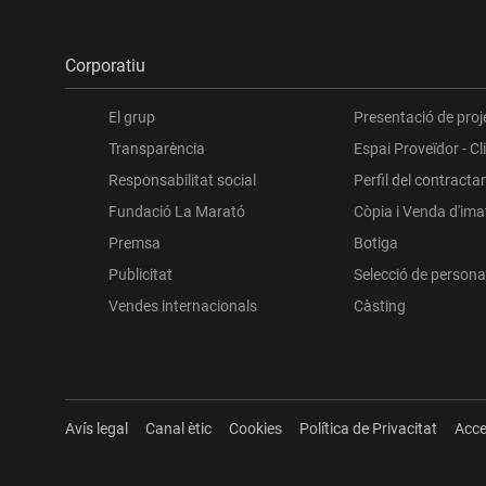
Corporatiu
El grup
Presentació de proj
Transparència
Espai Proveïdor - Cl
Responsabilitat social
Perfil del contracta
Fundació La Marató
Còpia i Venda d'im
Premsa
Botiga
Publicitat
Selecció de persona
Vendes internacionals
Càsting
Avís legal
Canal ètic
Cookies
Política de Privacitat
Acce