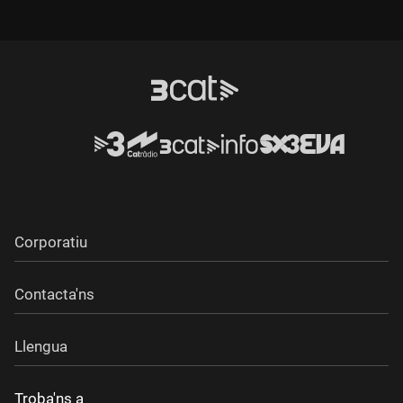
Corporatiu
Contacta'ns
Llengua
Troba'ns a