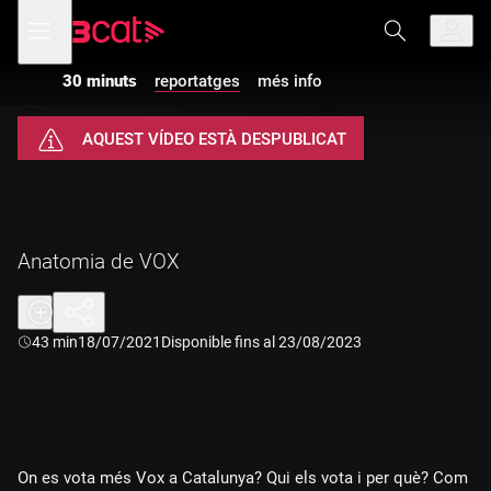
Anar
Anar
Obre
menú
a
al
de
la
contingut
navegació
navegació
30 minuts
reportatges
més info
principal
AQUEST VÍDEO ESTÀ DESPUBLICAT
Anatomia de VOX
Durada:
43 min
18/07/2021
Disponible fins al 23/08/2023
On es vota més Vox a Catalunya? Qui els vota i per què? Com