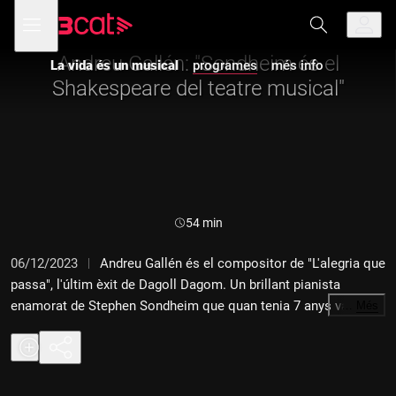
Anar
Anar
Obre
menú
La vida és un musical
a
al
de
la
contingut
navegació
navegació
Andreu Gallén: "Sondheim és el
La vida és un musical
programes
més info
principal
Shakespeare del teatre musical"
Durada:
54 min
06/12/2023
Andreu Gallén és el compositor de "L'alegria que
passa", l'últim èxit de Dagoll Dagom. Un brillant pianista
enamorat de Stephen Sondheim que quan tenia 7 anys va veure
…
Més
el musical "Sweeney Todd". 30 anys després l'ha pogut dirigir
en un concert al Palau de la Música, que podria tenir
continuïtat de futur. "Quan va morir Sondheim vaig pensar que
es mereixia un homenatge perquè és el Shakespeare del teatre