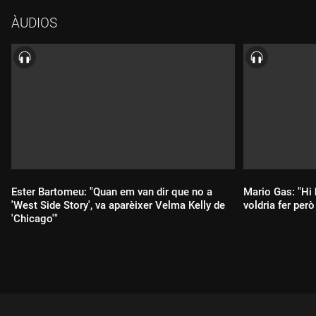
musical." Gallén va descobrir que volia dedicar-se al gènere
ÀUDIOS
amb "La Vampira del Raval". Ha fet les direccions musicals de
muntatges com "T'estimo, ets perfecte, ja et canviaré",
"Rèquiem for Evita", "Maremar", on va fer els arranjaments i les
noves creacions, "Cantando bajo la lluvia", "La jaula de las
locas", entre d'altres, i el 2021 va compondre la música de
"T'estimo si he begut". Actualment dirigeix el musical "Chicago"
a Madrid, té en cartell a Barcelona "L'alegria que passa" i
comença a treure la pols d'alguns musicals propis que li ballen
dins del cap.
Ester Bartomeu: "Quan em van dir que no a
Mario Gas: "Hi
'West Side Story', va aparèixer Velma Kelly de
voldria fer per
'Chicago'"
Durada:
Durada: