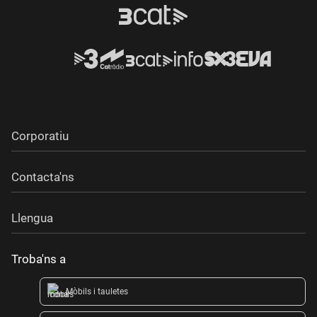
Corporatiu
Contacta'ns
Llengua
Troba'ns a
Mòbils i tauletes