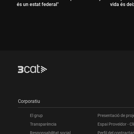
és un estat federal"
vida és dei
Durada:
Durada
Corporatiu
El grup
Presentació de proj
Transparència
Espai Proveïdor - Cl
Responsabilitat social
Perfil del contracta