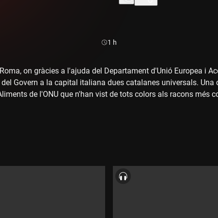
persones"
Durada:
1 h
a Roma, on gràcies a l'ajuda del Departament d'Unió Europea i Acc
 del Govern a la capital italiana dues catalanes universals. Una 
liments de l'ONU que n'han vist de tots colors als racons més co
a de Gaza. I què ho fa, que la Sílvia Vilimelis i l'Anna Nieto hagi
per buscar aquestes emocions? Ha passat la vida. I amb ella, do
b el bé col·lectiu, amb una idea d'aportar a la societat tan cata