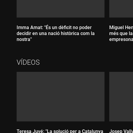
Imma Amat: "És un dèficit no poder
Miguel Hen
decidir en una nació històrica com la
més que la 
nostra"
empresonar
VÍDEOS
Durada:
Durada
Teresa Juvé: "La solució per a Catalunya
Josep Vallv