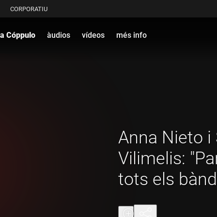
CORPORATIU
via Cóppulo
àudios
vídeos
més info
Anna Nieto i 
Vilimelis: "
tots els bàn
alimentar tot