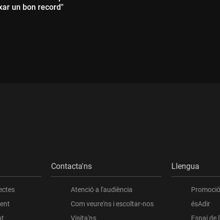
xar un bon record"
Durada:
:
Contacta'ns
Llengua
ectes
Atenció a l'audiència
Promoció 
ient
Com veure'ns i escoltar-nos
ésAdir
nt
Visita'ns
Espai de 