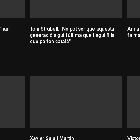
m'han
Toni Strubell: "No pot ser que aquesta
Anna 
generació sigui l'última que tingui fills
fa mal
que parlen català"
D
Durada:
Xavier Sala i Martin
Victo