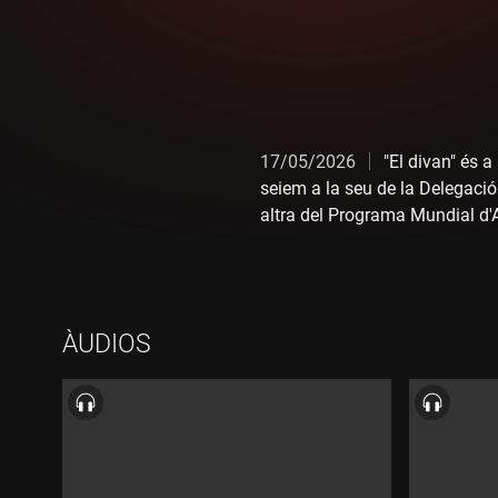
17/05/2026
"El divan" és 
seiem a la seu de la Delegació
altra del Programa Mundial d'A
Sudan al Iemen i ara a la Franj
vida de privilegi a Catalunya 
que representa comprometre's am
ÀUDIOS