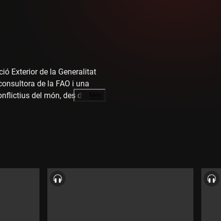
ió Exterior de la Generalitat
consultora de la FAO i una
nflictius del món, des del
…
Més
n deixat enrere el confort d'una
s testimonis corprenedors del
lana i, alhora, tan universal.