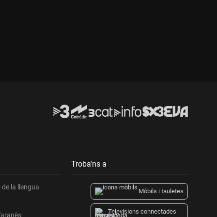
Durada:
D
Troba'ns a
de la llengua
Mòbils i tauletes
Televisions connectades
l'aranès