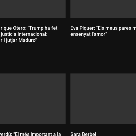
rique Otero: "Trump ha fet
Eva Piquer: "Els meus pares 
justícia internacional:
ensenyat l'amor"
 i jutjar Maduro"
Durada:
:
erdú: "El més important a la
Sara Berbel