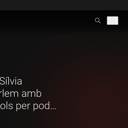
Sílvia
Parlem amb
dols per poder
es les