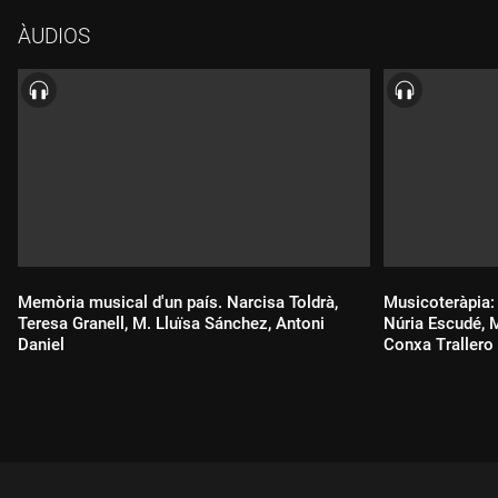
ÀUDIOS
Memòria musical d'un país. Narcisa Toldrà,
Musicoteràpia:
Teresa Granell, M. Lluïsa Sánchez, Antoni
Núria Escudé, 
Daniel
Conxa Trallero
Durada:
Durada: