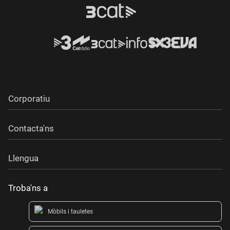
Corporatiu
Contacta'ns
Llengua
Troba'ns a
Mòbils i tauletes