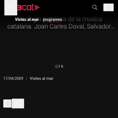
Anar
Anar
Obre
menú
Vistes al mar
a
al
de
la
contingut
navegació
navegació
Antologia històrica de la música
Vistes al mar
programes
principal
catalana. Joan Carles Doval, Salvador
Pueyo, Josep Maria Massip.
Durada:
1 h
17/04/2009
Vistes al mar