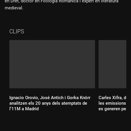
en Dret, doctor en Filologia Romànica i expert en literatura
medieval.
CLIPS
Ignacio Orovio, José Antich i Gorka Knörr
Carles Xifra, de 
analitzen els 20 anys dels atemptats de
les emissions as
l'11M a Madrid
es generen per p
malbaratem"