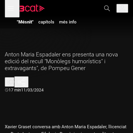
Anar
Anar
Obre
menú
a
al
de
la
contingut
navegació
navegació
"Mésnit"
capítols
més info
principal
Anton Maria Espadaler ens presenta una nova
edició del recull "Monòlegs humorístics" i
extravagants", de Pompeu Gener
Durada:
17 min
11/03/2024
Xavier Graset conversa amb Anton Maria Espadaler, llicenciat