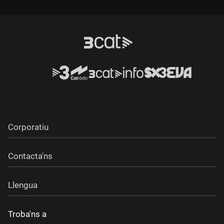
Durada:
Durada:
Corporatiu
Contacta'ns
Llengua
Troba'ns a