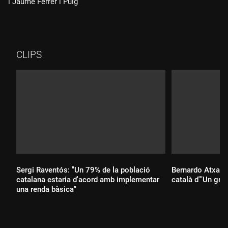
i Jaume Ferrer i Puig
CLIPS
Sergi Raventós: "Un 79% de la població
Bernardo Atxaga 
catalana estaria d'acord amb implementar
català d'"Un grill
una renda bàsica"
Durada: