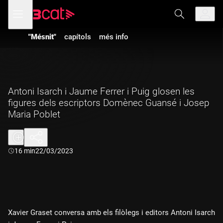
Anar
Anar
Obre
menú
a
al
de
la
contingut
navegació
navegació
"Mésnit"
capítols
més info
principal
Antoni Isarch i Jaume Ferrer i Puig glosen les
figures dels escriptors Domènec Guansé i Josep
Maria Poblet
Durada:
16 min
22/03/2023
Xavier Graset conversa amb els filòlegs i editors Antoni Isarch