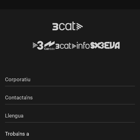
Durada:
Corporatiu
Contacta'ns
Llengua
Troba'ns a