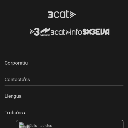
Corporatiu
Contacta'ns
Llengua
Troba'ns a
Mòbils i tauletes