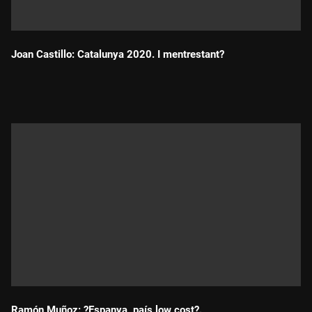
Joan Castillo: Catalunya 2020. I mentrestant?
Durada:
Ramón Muñoz: ?Espanya, país low cost?.