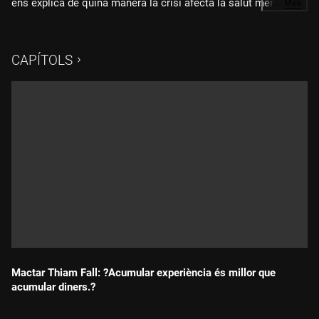
ens explica de quina manera la crisi afecta la salut mental de
…
Més
les persones. Han augmentat tant el nombre de casos de
depressió, ansietat, crisis d'angoixa i addiccions com els
casos de suïcidi.
CAPÍTOLS
Pel professor Talarn, el que ha passat és que el capitalisme
ha captat molt bé l'essència de l'ésser humà i el que ens està
passant és producte de l'avarícia desfermada d'un sector de la
humanitat. El sistema ha emmalaltit, té una psicopatologia
que és el neoliberalisme.
Com a societat, no hem de créixer, econòmicament parlant:
hem de madurar. I la maduració implica reflexionar sobre una
qüestió: a qui donem el poder?
Mactar Thiam Fall: ?Acumular experiència és millor que
acumular diners.?
Durada: