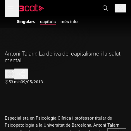
Anar
Anar
Obre
menú
a
al
de
la
contingut
navegació
navegació
Singulars
capítols
més info
principal
Antoni Talarn: La deriva del capitalisme i la salut
mental
Durada:
53 min
09/05/2013
Especialista en Psicologia Clínica i professor titular de
Psicopatologia a la Universitat de Barcelona, Antoni Talarn