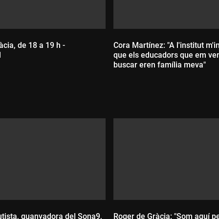
àcia, de 18 a 19 h -
Cora Martínez: "A l'institut m'
1
que els educadors que em ve
buscar eren família meva"
:
Durada:
tista, guanyadora del Sona9,
Roger de Gràcia: "Som aquí pe