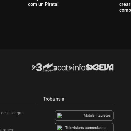
com un Pirata!
crear
compr
Durada:
D
Troba'ns a
de la llengua
Mòbils i tauletes
Televisions connectades
l'aranès