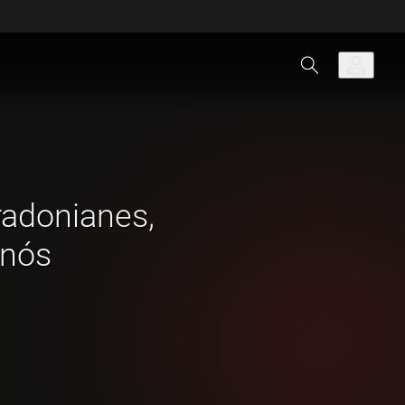
adonianes,
enós