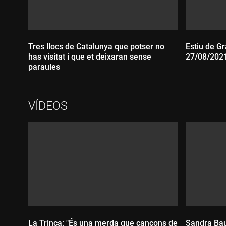
Tres llocs de Catalunya que potser no
Estiu de Gr
has visitat i que et deixaran sense
27/08/202
paraules
Durada
VÍDEOS
Durada:
La Trinca: "És una merda que cançons de
Sandra Bau