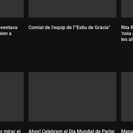
inventava
Comiat de l'equip de l'"Estiu de Gràcia"
Rita 
nien a
'noia
les al
Durada:
D
r mirar el
Ahoy! Celebrem el Dia Mundial de Parlar
Manue