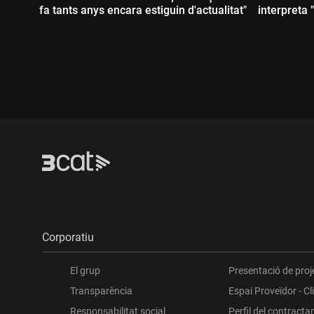
fa tants anys encara estiguin d'actualitat"
interpreta 
Durada:
Durada
Corporatiu
El grup
Presentació de proj
Transparència
Espai Proveïdor - Cl
Responsabilitat social
Perfil del contracta