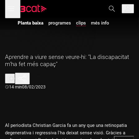
Anar
Anar
Obre
menú
a
al
de
la
contingut
navegació
navegació
Planta baixa
programes
clips
més info
principal
Aprendre a viure sense veure-hi: "La discapacitat
m'ha fet més capaç"
Durada:
14 min
08/02/2023
Al periodista Christian Garcia fa un any que una retinopatia
degenerativa i regressiva l'ha deixat sense visió. Gràcies a