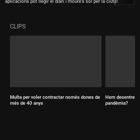
aplicacions pot llegir el diari i moure's sol per la ciutat sense
…
Més
desorientar-se.
CLIPS
Multa per voler contractar només dones de
Hem desentrenat
més de 40 anys
pandèmia?
Durada:
Durada: