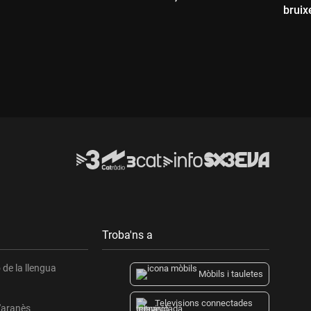
bruix
Durada:
D
Troba'ns a
de la llengua
Mòbils i tauletes
Televisions connectades
l'aranès