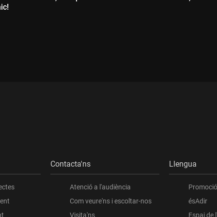
ic!
Durada:
:
Contacta'ns
Llengua
ectes
Atenció a l'audiència
Promoció 
ient
Com veure'ns i escoltar-nos
ésAdir
nt
Visita'ns
Espai de 