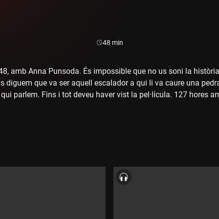
Durada:
48 min
, amb Anna Punsoda. És impossible que no us soni la història 
 diguem que va ser aquell escalador a qui li va caure una pedra a
ui parlem. Fins i tot deveu haver vist la pel·lícula. 127 hores am
at que només feia nosa. Aquella extremitat no permetia que l'
 principi, durant l'accident, s'hagués seccionat el braç, tot haur
oqués fer la feina més galdosa.