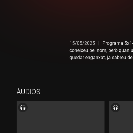
15/05/2025
Programa 5x148
coneixeu pel nom, però quan us
quedar enganxat, ja sabreu de q
un braç completament destross
d'aquella trampa. Si des de bon
sort va voler que a l'Aron li t
ÀUDIOS