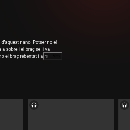
d'aquest nano. Potser no el
 sobre i el braç se li va
b el braç rebentat i atrapat,
…
Més
Aron es pogués escapar
ia sigut més fàcil. Però la mala