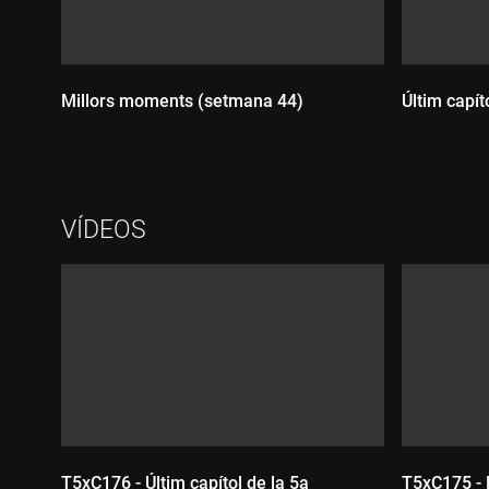
Millors moments (setmana 44)
Últim capí
Durada:
Durada
VÍDEOS
T5xC176 - Últim capítol de la 5a
T5xC175 - 