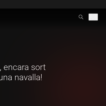
, encara sort
una navalla!