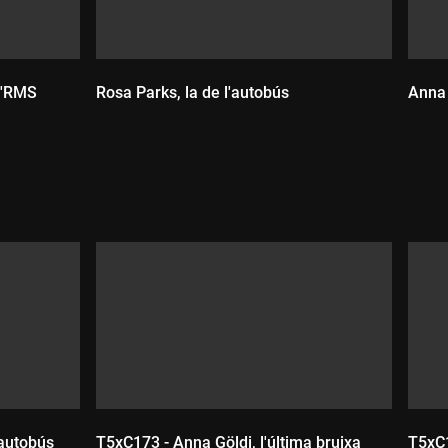
 l'RMS
Rosa Parks, la de l'autobús
Anna 
Durada:
D
'autobús
T5xC173 - Anna Göldi, l'última bruixa
T5xC1