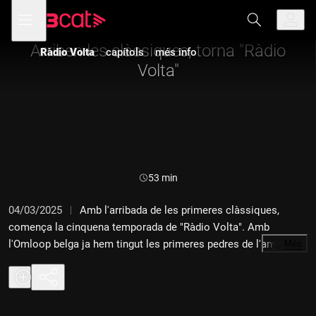
Anar
Anar
Obre
menú
a
al
de
la
contingut
navegació
navegació
Arriben les clàssiques, torna "Ràdio
Ràdio Volta
capítols
més info
principal
Volta"
Durada:
53 min
04/03/2025
Amb l'arribada de les primeres clàssiques,
comença la cinquena temporada de "Ràdio Volta". Amb
l'Omloop belga ja hem tingut les primeres pedres de l'any i
…
Més
aquest és un motiu més que suficient per aixecar la bandera i
començar una nova temporada de "Ràdio Volta", el programa
de ciclisme de Catalunya Ràdio. Ho fem, un any més, amb la
mirada tàctica del Joan Antoni Flecha que, entre d'altres, va