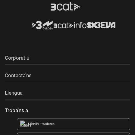
Corporatiu
Contacta'ns
Llengua
Troba'ns a
Mòbils i tauletes