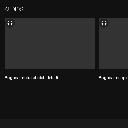
pujar en diverses ocasions al podi de l'Omloop durant la seva
ÀUDIOS
carrera professional. I ens en anem a Siena per saber com viu
la ciutat toscana la setmana de la Strade Bianche, en què Tadej
Pogacar defensarà la seva corona. A banda de copsar
l'ambient, entrevistem Gaia Passerini, presidenta de la Società
Ciclistica Pedale Senese, el club ciclista més antic de la ciutat.
Pogacar entra al club dels 5
Pogacar es que
Durada:
Durada: