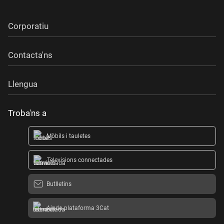
Corporatiu
Contacta'ns
Llengua
Troba'ns a
Mòbils i tauletes
Televisions connectades
Butlletins
Ajuda plataforma 3Cat