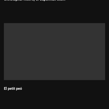
Durada:
El petit peó
Durada: