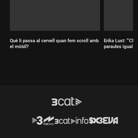
Què li passa al cervell quan fem scroll amb
Erika Lust: "'Clít
el mòbil?
paraules iguals q
Durada:
Durada: