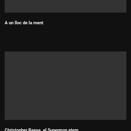
A un lloc de la ment
Durada:
Christopher Reeve, el Superman etern