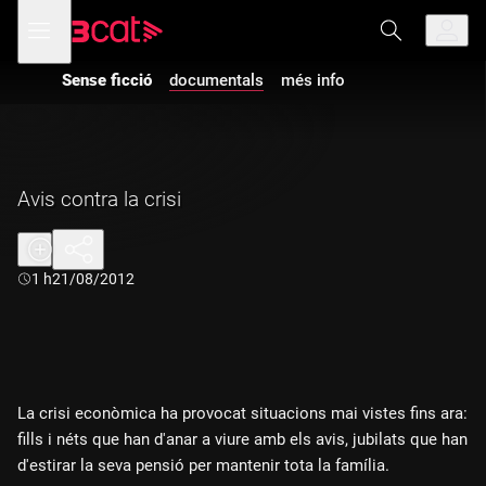
Anar
Anar
Obre
menú
a
al
de
la
contingut
navegació
navegació
Sense ficció
documentals
més info
principal
Avis contra la crisi
Durada:
1 h
21/08/2012
La crisi econòmica ha provocat situacions mai vistes fins ara:
fills i néts que han d'anar a viure amb els avis, jubilats que han
d'estirar la seva pensió per mantenir tota la família.