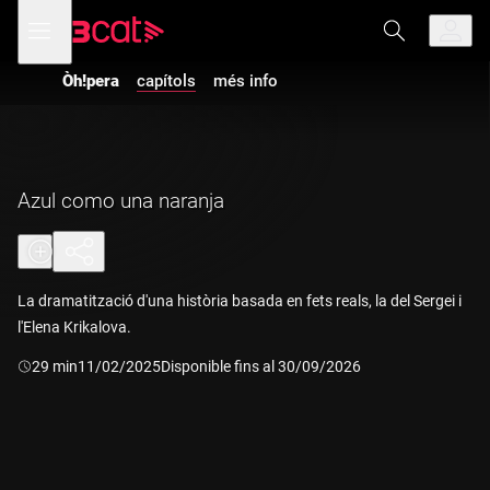
Anar
Anar
Obre
menú
a
al
de
la
contingut
navegació
navegació
Òh!pera
capítols
més info
principal
Azul como una naranja
La dramatització d'una història basada en fets reals, la del Sergei i
l'Elena Krikalova.
Durada:
29 min
11/02/2025
Disponible fins al 30/09/2026