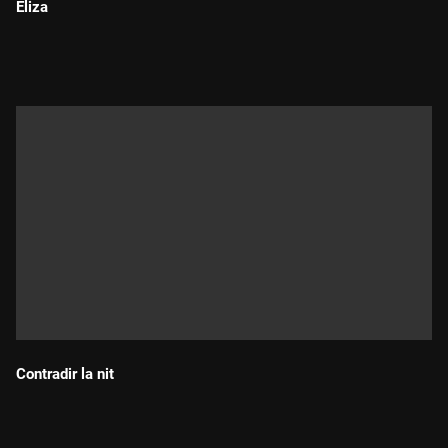
Eliza
Durada:
Contradir la nit
Durada: