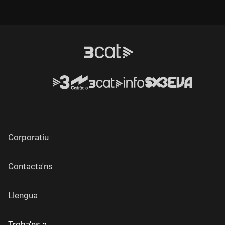
Corporatiu
Contacta'ns
Llengua
Troba'ns a