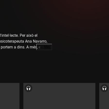
ntel·lecte. Per això el
usicoterapeuta Ana Navarro,
 portem a dins. A més, el
…
Més
u per a públic familiar que
Artesà Tradicionàrius, ens