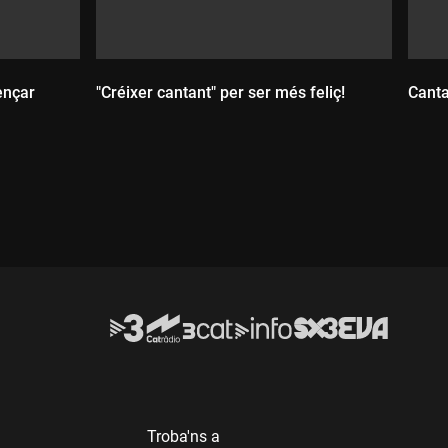
ençar
"Créixer cantant" per ser més feliç!
Canta
Durada:
D
Troba'ns a