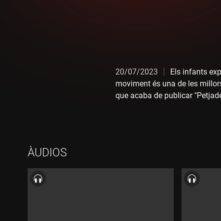
20/07/2023
Els infants exp
moviment és una de les millor
que acaba de publicar "Petjade
músic Miquel Gené i el coreògr
posa moviment a alguns dels gr
omple el "Diccionari de sons" a
ÀUDIOS