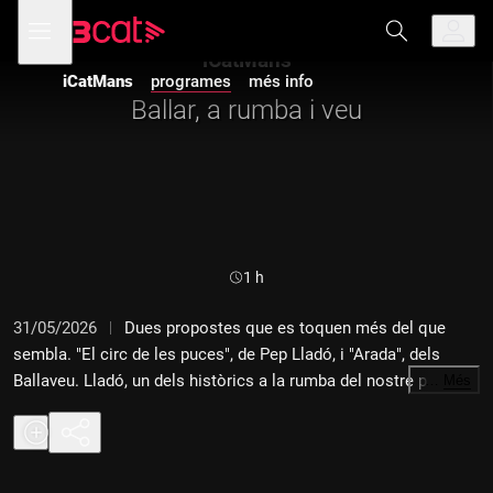
Anar
Anar
Obre
menú
a
al
de
la
contingut
iCatMans
navegació
navegació
iCatMans
programes
més info
principal
Ballar, a rumba i veu
Durada:
1 h
31/05/2026
Dues propostes que es toquen més del que
sembla. "El circ de les puces", de Pep Lladó, i "Arada", dels
Ballaveu. Lladó, un dels històrics a la rumba del nostre país,
…
Més
ens posa a la pista de la rumba i els seus derivats en un disc
vital, envoltat d'amics (més de 40), on repassa clàssics de la
seva carrera (en solitari i en grup) i ens proposa una festa
completa i compromesa. La Patri i en Xavi dels Ballaveu ens