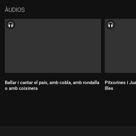
proposen un ballable de rítmica catalana, els estils de dansa
ÀUDIOS
d'arrel del nostre país a partir de la seva visió de la polifonia
tradicional. I entre ells, punts de contacte indubtables sonors i
personals.
01 Joan Reig i Oest Trip - "La cadira"
02 Alosa - "Nenes de ciutat"
03 Pep Lladó - "Vaig i vinc"
04 Ballaveu - "A Palmerola"
05 Titana - "Segadora, segadora"
06 Strombers - "La Patum"
Ballar i cantar el país, amb cobla, amb rondalla
Pitxorines i Ju
o amb coixinera
Illes
Durada:
Durada: