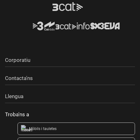
Corporatiu
Contacta'ns
Llengua
Troba'ns a
Mòbils i tauletes