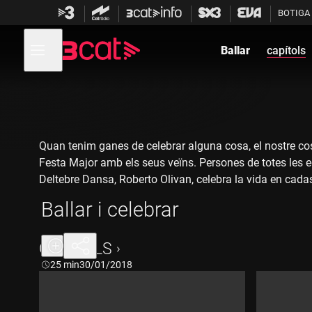
Anar
Anar
BOTIGA
a
al
la
contingut
Obre
navegació
menú
Ballar
capítols
de
principal
navegació
Quan tenim ganes de celebrar alguna cosa, el nostre cos 
Festa Major amb els seus veïns. Persones de totes les ed
Deltebre Dansa, Roberto Olivan, celebra la vida en cadas
moviment, la relació entre les persones¿ i que estem viu
Ballar i celebrar
CAPÍTOLS
Durada:
25 min
30/01/2018