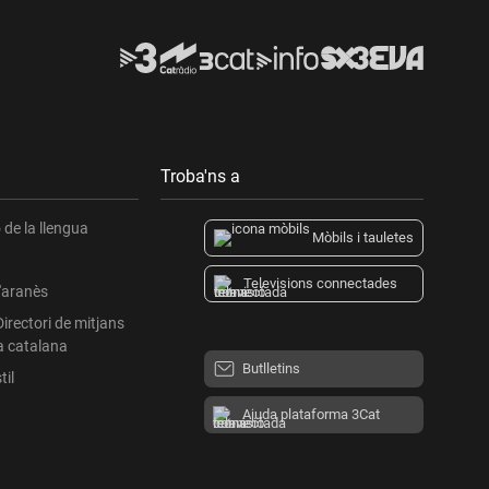
Troba'ns a
de la llengua
Mòbils i tauletes
Televisions connectades
l'aranès
Directori de mitjans
a catalana
Butlletins
til
Ajuda plataforma 3Cat