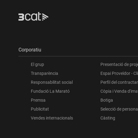
Corporatiu
El grup
Presentació de proj
Transparència
Espai Proveïdor - Cl
Responsabilitat social
Perfil del contracta
Fundació La Marató
Còpia i Venda d'im
Premsa
Botiga
Publicitat
Selecció de persona
Vendes internacionals
Càsting