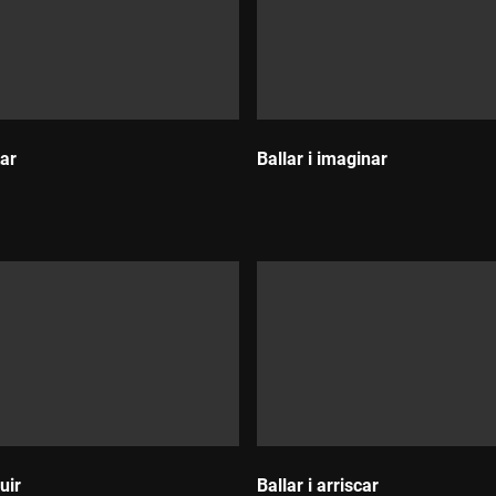
tar
Ballar i imaginar
Durada:
uir
Ballar i arriscar