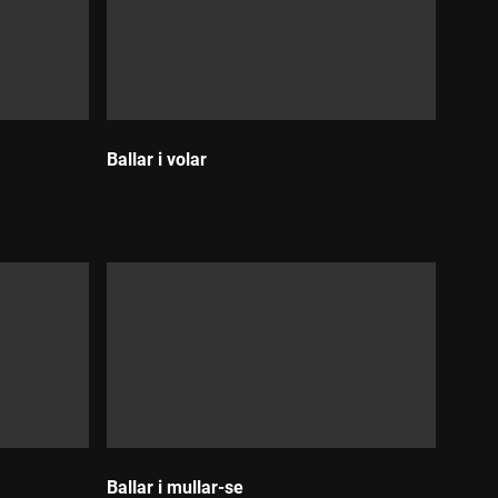
Ballar i volar
Durada:
Ballar i mullar-se