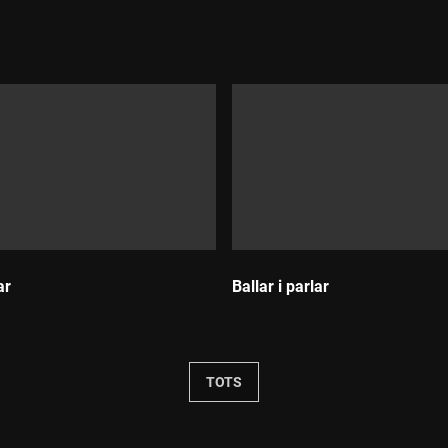
Durada:
ar
Ballar i parlar
Durada:
TOTS