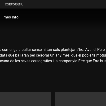
CORPORATIU
més info
comença a ballar sense ni tan sols plantejar-s'ho. Avui el Pere F
ats que ballaran per celebrar un any més, que el poble té motius 
cuna de les seves coreografies i la companyia Erre que Erre busc
s.