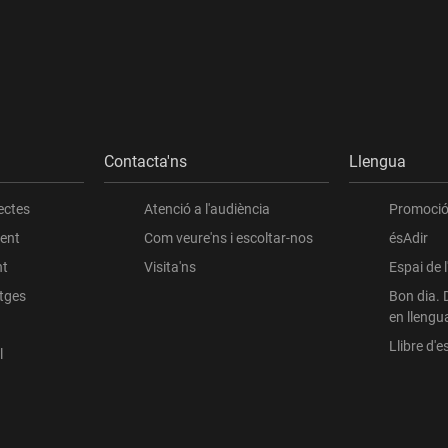
Contacta'ns
Llengua
ectes
Atenció a l'audiència
Promoció 
ient
Com veure'ns i escoltar-nos
ésAdir
nt
Visita'ns
Espai de 
atges
Bon dia. 
en llengu
Llibre d'es
l