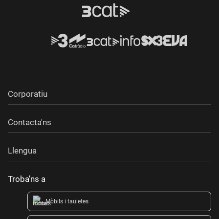
Corporatiu
Contacta'ns
Llengua
Troba'ns a
Mòbils i tauletes