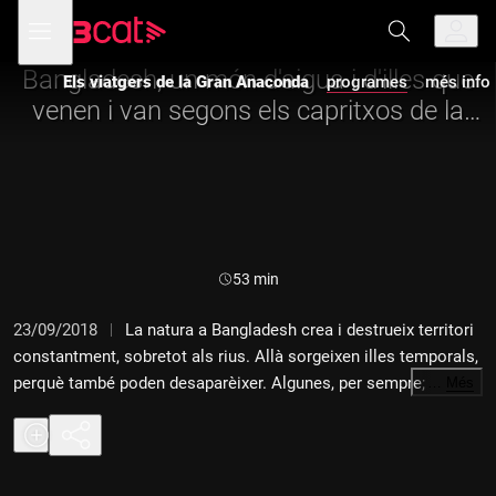
Anar
Anar
Obre
menú
Els viatgers de la Gran Anaconda
a
al
de
la
contingut
navegació
navegació
Bangladesh, un món d'aigua i d'illes que
Els viatgers de la Gran Anaconda
programes
més info
principal
venen i van segons els capritxos de la
natura
Durada:
53 min
23/09/2018
La natura a Bangladesh crea i destrueix territori
constantment, sobretot als rius. Allà sorgeixen illes temporals,
perquè també poden desaparèixer. Algunes, per sempre;
…
Més
d'altres, durant setmanes o mesos, i fins i tot n'hi ha hagut que
han reaparegut després de dècades. És un ecosistema canviant
que obliga els seus habitants a fer una vida sotmesa del tot als
capritxos de la natura.