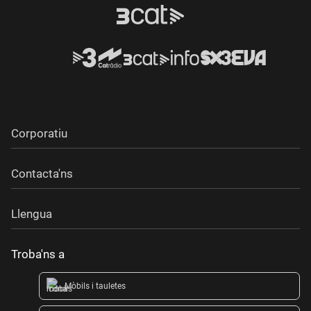
Corporatiu
Contacta'ns
Llengua
Troba'ns a
Mòbils i tauletes