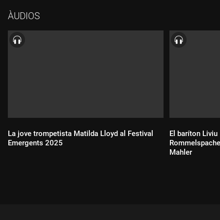
piano i orquestra de corda, S 121, "Cançó de bressol", S 198.
ÀUDIOS
Felix Mendelssohn: "Mar en calma i bon viatge", obertura, op.
27. Bertrand Chamayou, piano. Orquestra de Cambra de
Lausana. Dir.: Barbara Hannigan. Enregistrat per la Ràdio de la
Suïssa Francòfona (Lausana) el dimecres 15 d'octubre del
2025. Théâtre de Beaulieu. Lausana. Concert d'intercanvi.
La jove trompetista Matilda Lloyd al Festival
El baríton Liviu
Emergents 2025
Rommelspacher 
Mahler
Durada:
Durada: