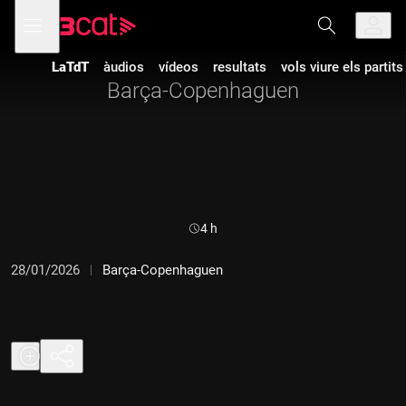
Anar
Anar
Obre
menú
a
al
de
la
contingut
navegació
navegació
LaTdT
àudios
vídeos
resultats
vols viure els partit
principal
Barça-Copenhaguen
Durada:
4 h
28/01/2026
Barça-Copenhaguen