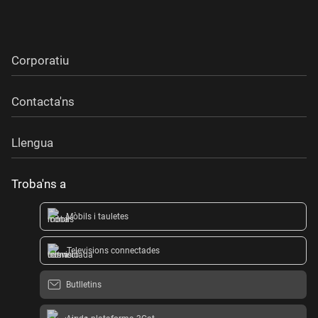
Corporatiu
Contacta'ns
Llengua
Troba'ns a
Mòbils i tauletes
Televisions connectades
Butlletins