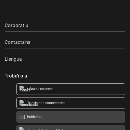
Corporatiu
Contacta'ns
Llengua
Troba'ns a
Mòbils i tauletes
Televisions connectades
Butlletins