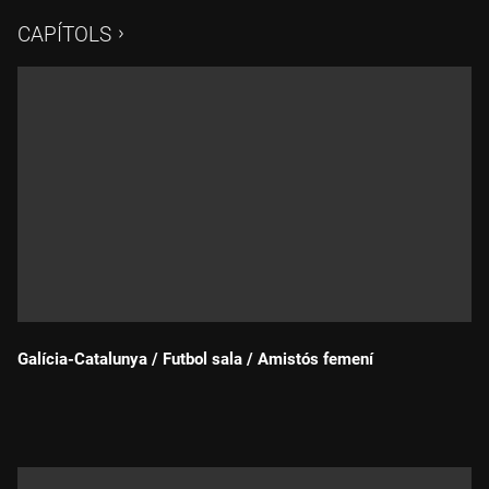
narració de Xavi Lorente i l'anàlisi de Jordi Garcia.
CAPÍTOLS
Galícia-Catalunya / Futbol sala / Amistós femení
Durada: