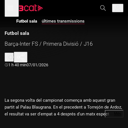
Anar
Anar
Obre
menú
a
al
de
la
contingut
navegació
navegació
Futbol sala
últimes transmissions
principal
Futbol sala
Barça-Inter FS / Primera Divisió / J16
Durada:
1 h 40 min
07/01/2026
La segona volta del campionat comença amb aquest gran
partit al Palau Blaugrana. En el precedent a Torrejón de Ardoz,
el resultat va ser d'empat a 4 després d'un matx espectacular.
…
Més
Els blaugranes, segons a la classificació, no volen perdre
l'estela del líder, el Pozo de Múrcia. Des del Palau, amb la