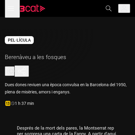
Anar
Anar
Obre
menú
a
al
de
la
contingut
navegació
navegació
principal
Vés a la versió
amb
audiodescripció
de
Berenàveu
a les fosques
PEL·LÍCULA
Berenàveu a les fosques
Dues dones reviuen una època convulsa en la Barcelona del 1950,
plena de misèries, amors i enganys.
Durada:
1 h 37 min
Després de la mort dels pares, la Montserrat rep
per sorpresa una carta de la Fanny. A partir d'aquí,