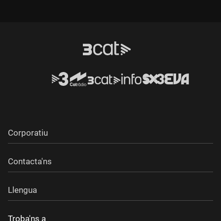
Corporatiu
Contacta'ns
Llengua
Troba'ns a