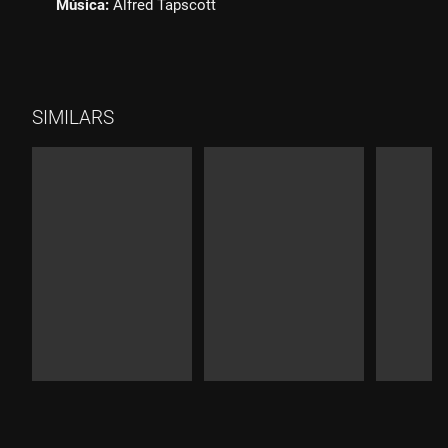
Música:
Alfred Tapscott
SIMILARS
Durada:
Durada:
Durad