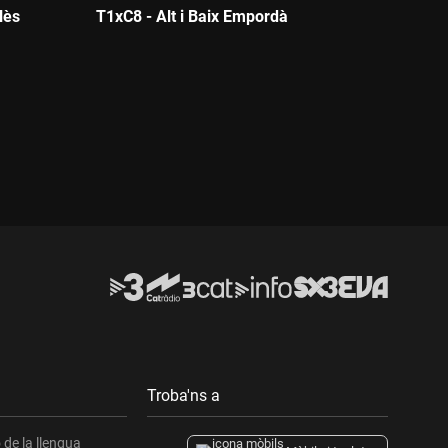
lès
T1xC8 - Alt i Baix Empordà
Durada:
Troba'ns a
de la llengua