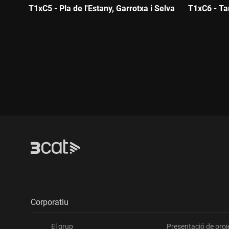
T1xC5 - Pla de l'Estany, Garrotxa i Selva
T1xC6 - Ta
Durada:
Durada:
Corporatiu
El grup
Presentació de proj