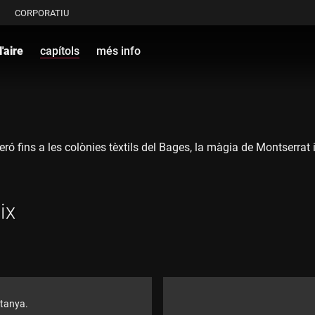
CORPORATIU
'aire
capítols
més info
ró fins a les colònies tèxtils del Bages, la màgia de Montserrat i 
ix
ntanya.