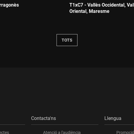
rragonès
T1xC7 - Vallès Occidental, Val
Oriental, Maresme
Durada:
TOTS
Contacta'ns
Llengua
ectes
Atenció a l'audiència
Promoció 