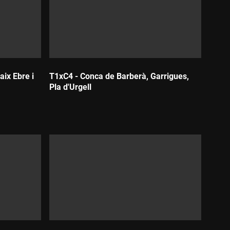
aix Ebre i
T1xC4 - Conca de Barberà, Garrigues,
Pla d'Urgell
Durada: