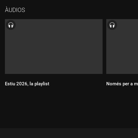
03 BL00M - "Waiting room"
ÀUDIOS
04 BL00M - "Your touch"
05 Artificial Go - "Circles"
06 Whitney's Playland - "Long rehearsal"
07 Autocamper - "Again"
08 The Sundays - "Hideous towns"
09 The Autumn Hearts - "She goes"
10 The Vapour Trails - "The inner truth"
11 Twirlies - "Think that I'm in love"
12 Majorette - "Inner world"
13 Birch - "Child of the sun (feat. Lídia Pujol)"
Estiu 2026, la playlist
Només per a m
14 Tercer Sol - "Flotar"
15 Morenas - "Polvo verde"
16 Diamine - "Barcelona"
17 Bullit - "Fix myself"
18 Gringo Star - "Shallow waves"
Durada:
Durada:
19 Corazón & Pablo Prisma y Las Pirámides - "Dos iglesias
prerrománicas"