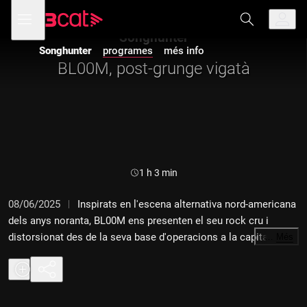
Anar
Anar
Obre
menú
a
al
de
la
contingut
Songhunter
navegació
navegació
Songhunter
programes
més info
principal
BL00M, post-grunge vigatà
Durada:
1 h 3 min
08/06/2025
Inspirats en l'escena alternativa nord-americana
dels anys noranta, BL00M ens presenten el seu rock cru i
distorsionat des de la seva base d'operacions a la capital
…
Més
d'Osona.
01 BL00M - "High hopes"
02 BL00M - "Hold me tight"