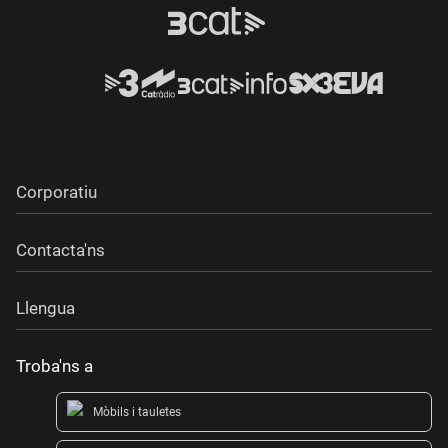
20 Fermi - "Al pur estil Manel"
21 Pequeño Mal - "Pompas de jabón"
Corporatiu
Contacta'ns
Llengua
Troba'ns a
Mòbils i tauletes