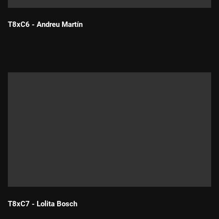
T8xC6 - Andreu Martín
Durada:
T8xC7 - Lolita Bosch
Durada: