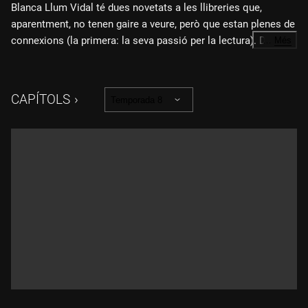
Blanca Llum Vidal té dues novetats a les llibreries que,
aparentment, no tenen gaire a veure, però que estan plenes de
connexions (la primera: la seva passió per la lectura). D'una
…
Més
banda, ha publicat l'assaig "Llegir petit i escriure sobre
literatura i amor", en què defensa una determinada manera de
llegir, antiga: "Una manera d'acostar-me a la lletra, en comptes
CAPÍTOLS
Temporada 8
de la totalitat, triar minúscul, voler menut." Comença com un
llibre d'absències, les de tots els llibres i autors que no hi
poden ser, no fa una enciclopèdia! I de seguida entra amb
autors que són importants per a ella: Marguerite Duras, Martin
Buber, Emmanuel Lévinas, Maria Antònia Capmany, Maurice
Blanchot, Clarice Lispector, Marina Tsvetàieva... i la seva
estimada Víctor Català, és clar.
Alguns d'aquests noms també travessen i són presents a "No
cometràs adulteri", l'assaig que publica amb Fragmenta, d'una
col·lecció, "Els deu manaments", que "vol repensar els grans
temes de la contemporaneïtat seguint el fil conductor del
decàleg". "Amb una mirada fonda i actual, responent a