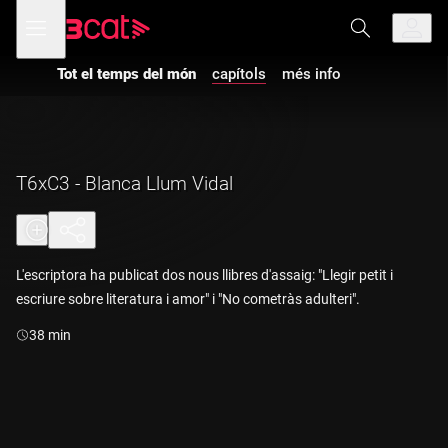
Anar
Anar
Obre
menú
a
al
de
la
contingut
navegació
navegació
Tot el temps del món
capítols
més info
principal
T6xC3 - Blanca Llum Vidal
L'escriptora ha publicat dos nous llibres d'assaig: "Llegir petit i
escriure sobre literatura i amor" i "No cometràs adulteri".
Durada:
38 min