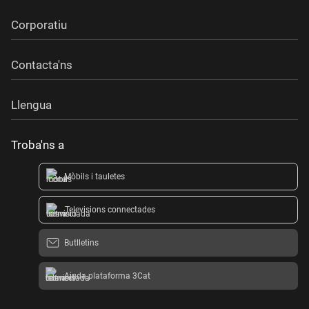
Corporatiu
Contacta'ns
Llengua
Troba'ns a
Mòbils i tauletes
Televisions connectades
Butlletins
Ajuda plataforma 3Cat