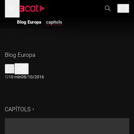
Anar
Anar
Obre
menú
a
al
de
la
contingut
navegació
navegació
Blog Europa
capítols
principal
Blog Europa
Durada:
10 min
08/10/2016
CAPÍTOLS