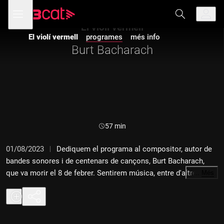
Anar
Anar
Obre
menú
a
al
de
la
contingut
El violí vermell
navegació
navegació
El violí vermell
programes
més info
principal
Burt Bacharach
Durada:
57 min
01/08/2023
Dediquem el programa al compositor, autor de
bandes sonores i de centenars de cançons, Burt Bacharach,
que va morir el 8 de febrer. Sentirem música, entre d'altres, de
…
Més
bandes sonores com "Com va això, gateta?", "La boda del meu
millor amic", "Casino Royale", "Butch Cassidy and the Sundance
Kid"...