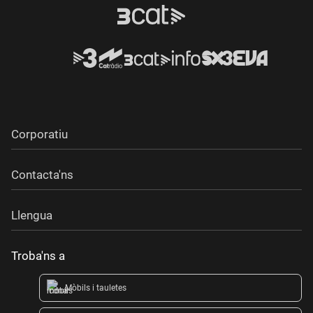
Corporatiu
Contacta'ns
Llengua
Troba'ns a
Mòbils i tauletes