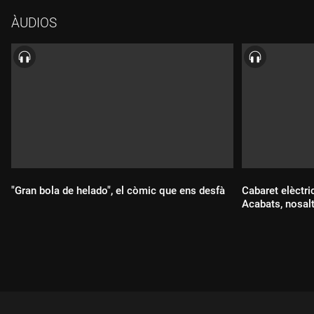
cinema amb "Anomalisa" de Charlie Kauffman i mengem una
ÀUDIOS
paperina de fish and chips.
"Gran bola de helado", el còmic que ens desfà
Cabaret elèctri
Acabats, nosal
Durada:
Durada: