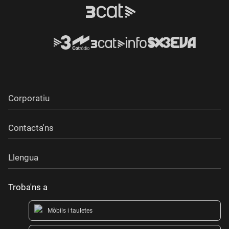
Corporatiu
Contacta'ns
Llengua
Troba'ns a
Mòbils i tauletes