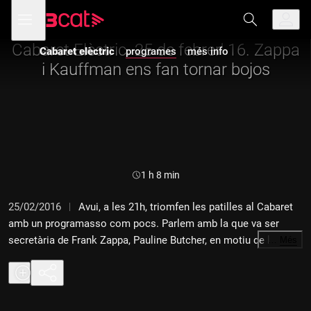
Anar
Anar
Obre
menú
Cabaret elèctric
a
al
de
la
contingut
navegació
navegació
Cabaret Elèctric. 25 de febrer' 16. Zappa
Cabaret elèctric
programes
més info
principal
i Kauffman ens fan tornar bojos
Durada:
1 h 8 min
25/02/2016
Avui, a les 21h, triomfen les patilles al Cabaret
amb un programasso com pocs. Parlem amb la que va ser
secretària de Frank Zappa, Pauline Butcher, en motiu de la
…
Més
presentació del seu llibre "¡Alucina!, mi vida con Frank Zappa"",
editat per Malpaso Ediciones, en Xarim Aresté ve a presentar-
nos el seu nou espectacle amb "El Conjunt del Miracle" que es
podrà veure al Músiques Disperses MUD de Lleida. Anem al