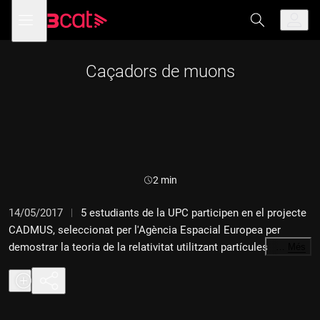
Anar
Anar
Obre
menú
a
al
de
la
contingut
navegació
navegació
principal
Caçadors de muons
Durada:
2 min
14/05/2017
5 estudiants de la UPC participen en el projecte
CADMUS, seleccionat per l'Agència Espacial Europea per
demostrar la teoria de la relativitat utilitzant partícules
…
Més
elementals de l'estratosfera.