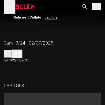
Anar
Anar
Obre
menú
a
al
de
la
contingut
navegació
navegació
Notícies 3CatInfo
capítols
principal
Canal 3/24 - 02/07/2025
Durada:
2 h
02/07/2025
CAPÍTOLS