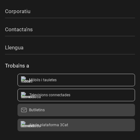
Corporatiu
Contacta'ns
Llengua
Troba'ns a
Mòbils i tauletes
Televisions connectades
Butlletins
Ajuda plataforma 3Cat