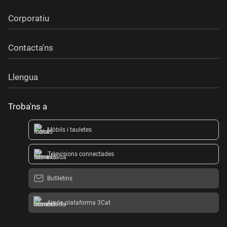
Corporatiu
Contacta'ns
Llengua
Troba'ns a
Mòbils i tauletes
Televisions connectades
Butlletins
Ajuda plataforma 3Cat