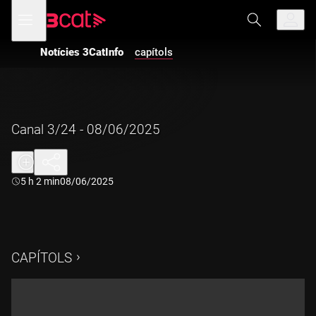
Anar
Anar
Obre
menú
a
al
de
la
contingut
navegació
navegació
Notícies 3CatInfo
capítols
principal
Canal 3/24 - 08/06/2025
Durada:
5 h 2 min
08/06/2025
CAPÍTOLS