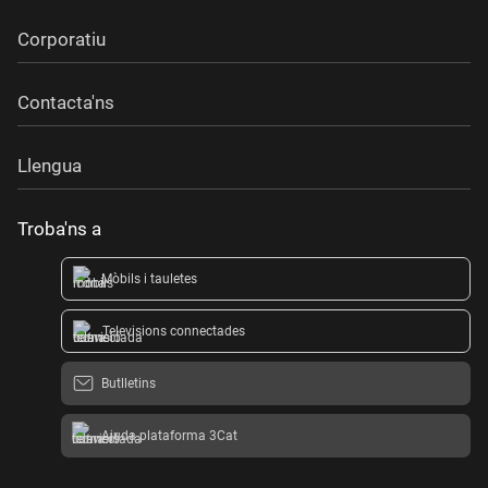
Corporatiu
Contacta'ns
Llengua
Troba'ns a
Mòbils i tauletes
Televisions connectades
Butlletins
Ajuda plataforma 3Cat