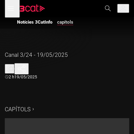
Anar
Anar
Obre
menú
a
al
de
la
contingut
navegació
navegació
Notícies 3CatInfo
capítols
principal
Canal 3/24 - 19/05/2025
Durada:
2 h
19/05/2025
CAPÍTOLS